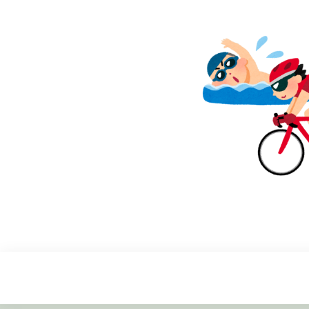
Skip
to
content
Gaya Hidup Sehat – Pilihan Cerdas untuk
Gaya Hidup S